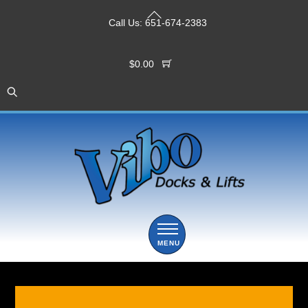
Skip
Back
to
Call Us:
651-674-2383
To
content
Top
$
0.00
Menu